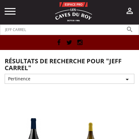


Facebook
Twitter
Instagram
RÉSULTATS DE RECHERCHE POUR "JEFF
CARREL"
Pertinence

Affichage 13-24 de 25 article(s)