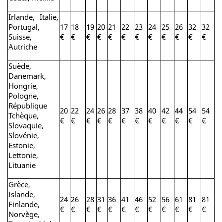
Irlande, Italie,
Portugal,
17
18
19
20
21
22
23
24
25
26
32
32
Suisse,
€
€
€
€
€
€
€
€
€
€
€
€
Autriche
Suède,
Danemark,
Hongrie,
Pologne,
République
20
22
24
26
28
37
38
40
42
44
54
54
Tchèque,
€
€
€
€
€
€
€
€
€
€
€
€
Slovaquie,
Slovénie,
Estonie,
Lettonie,
Lituanie
Grèce,
Islande,
24
26
28
31
36
41
46
52
56
61
81
81
Finlande,
€
€
€
€
€
€
€
€
€
€
€
€
Norvège,