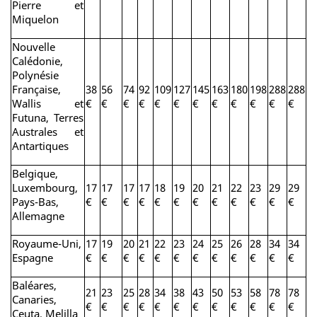
Pierre et
Miquelon
Nouvelle
Calédonie,
Polynésie
Française,
38
56
74
92
109
127
145
163
180
198
288
288
Wallis et
€
€
€
€
€
€
€
€
€
€
€
€
Futuna, Terres
Australes et
Antartiques
Belgique,
Luxembourg,
17
17
17
17
18
19
20
21
22
23
29
29
Pays-Bas,
€
€
€
€
€
€
€
€
€
€
€
€
Allemagne
Royaume-Uni,
17
19
20
21
22
23
24
25
26
28
34
34
Espagne
€
€
€
€
€
€
€
€
€
€
€
€
Baléares,
21
23
25
28
34
38
43
50
53
58
78
78
Canaries,
€
€
€
€
€
€
€
€
€
€
€
€
Ceuta, Melilla