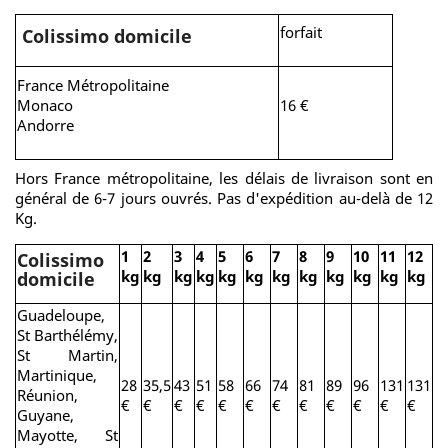
forfait
Colissimo domicile
France Métropolitaine
Monaco
16 €
Andorre
Hors France métropolitaine, les délais de livraison sont en
général de 6-7 jours ouvrés. Pas d'expédition au-delà de 12
Kg.
1
2
3
4
5
6
7
8
9
10
11
12
Colissimo
kg
kg
kg
kg
kg
kg
kg
kg
kg
kg
kg
kg
domicile
Guadeloupe,
St Barthélémy,
St Martin,
Martinique,
28
35,5
43
51
58
66
74
81
89
96
131
131
Réunion,
€
€
€
€
€
€
€
€
€
€
€
€
Guyane,
Mayotte, St