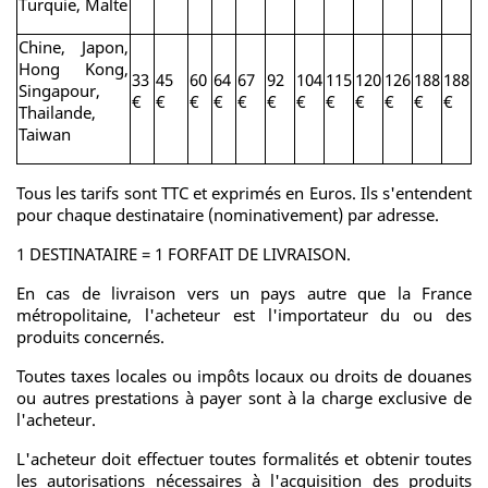
Turquie, Malte
Chine, Japon,
Hong Kong,
33
45
60
64
67
92
104
115
120
126
188
188
Singapour,
€
€
€
€
€
€
€
€
€
€
€
€
Thailande,
Taiwan
Tous les tarifs sont TTC et exprimés en Euros. Ils s'entendent
pour chaque destinataire (nominativement) par adresse.
1 DESTINATAIRE = 1 FORFAIT DE LIVRAISON.
En cas de livraison vers un pays autre que la France
métropolitaine, l'acheteur est l'importateur du ou des
produits concernés.
Toutes taxes locales ou impôts locaux ou droits de douanes
ou autres prestations à payer sont à la charge exclusive de
l'acheteur.
L'acheteur doit effectuer toutes formalités et obtenir toutes
les autorisations nécessaires à l'acquisition des produits