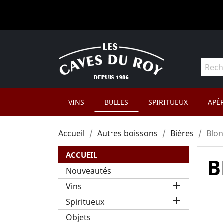
VINS
BULLES
SPIRITUEUX
APÉR
Accueil
Autres boissons
Bières
Blo
ACCUEIL
B
Nouveautés

Vins

Spiritueux
Objets