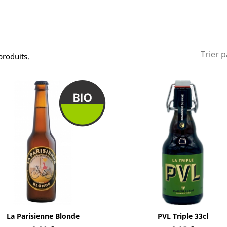
Trier p
 produits.
Aperçu rapide
Aperçu rapide


La Parisienne Blonde
PVL Triple 33cl