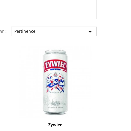
ar :
Pertinence

Aperçu rapide

Zywiec