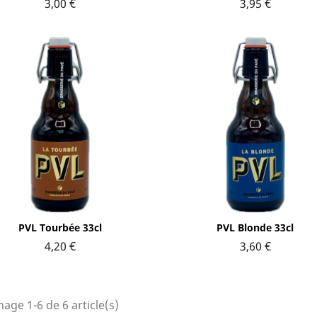
3,00 €
3,95 €
Aperçu rapide
Aperçu rapide


PVL Tourbée 33cl
PVL Blonde 33cl
4,20 €
3,60 €
hage 1-6 de 6 article(s)