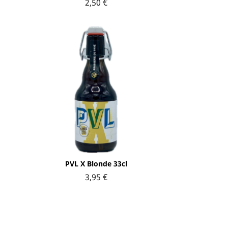
2,50 €
Aperçu rapide

PVL X Blonde 33cl
3,95 €