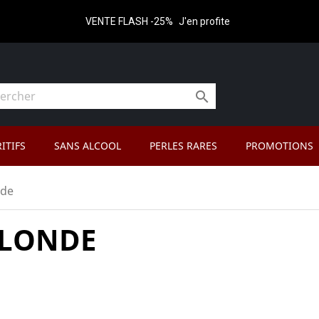
VENTE FLASH -25%
J'en profite

ITIFS
SANS ALCOOL
PERLES RARES
PROMOTIONS
nde
LONDE