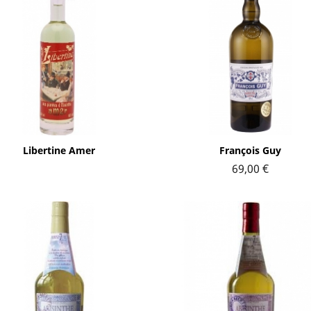
Aperçu rapide
Aperçu rapide


Libertine Amer
François Guy
69,00 €