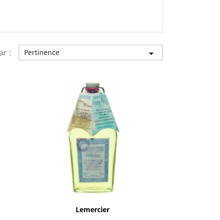
ar :
Pertinence

Aperçu rapide

Lemercier