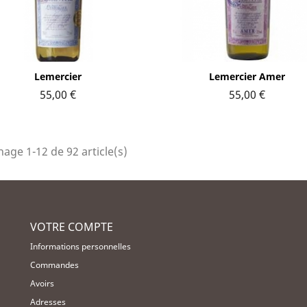
Aperçu rapide
Aperçu rapide


Lemercier
Lemercier Amer
55,00 €
55,00 €
hage 1-12 de 92 article(s)
VOTRE COMPTE
Informations personnelles
Commandes
Avoirs
Adresses