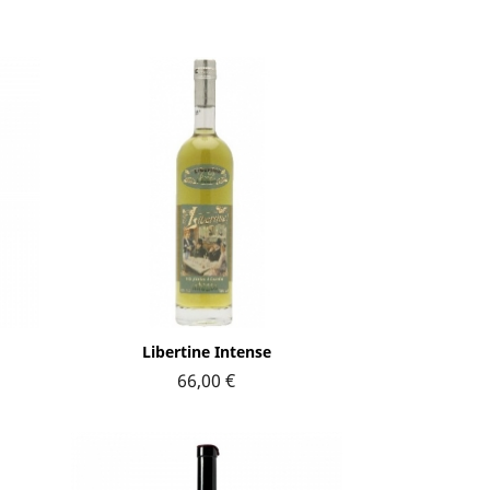
Aperçu rapide

Libertine Intense
66,00 €