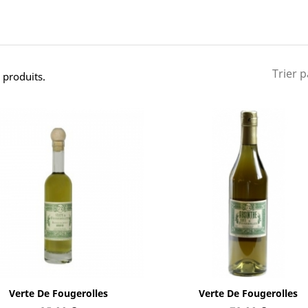
Trier p
2 produits.
Aperçu rapide
Aperçu rapide


Verte De Fougerolles
Verte De Fougerolles