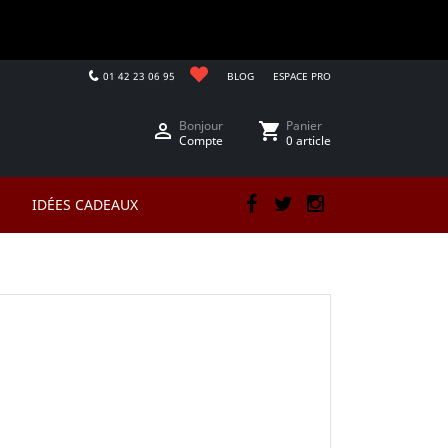
01 42 23 06 95
BLOG
ESPACE PRO
Bonjour
Panier

shopping_cart
Compte
0 article
IDÉES CADEAUX
Facebook
Twitter
Instagram