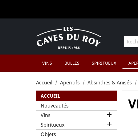
VINS
BULLES
SPIRITUEUX
APÉR
Accueil
Apéritifs
Absinthes & Anisés
ACCUEIL
V
Nouveautés

Vins

Spiritueux
Objets