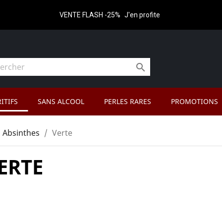
VENTE FLASH -25%
J'en profite

ITIFS
SANS ALCOOL
PERLES RARES
PROMOTIONS
Absinthes
Verte
ERTE