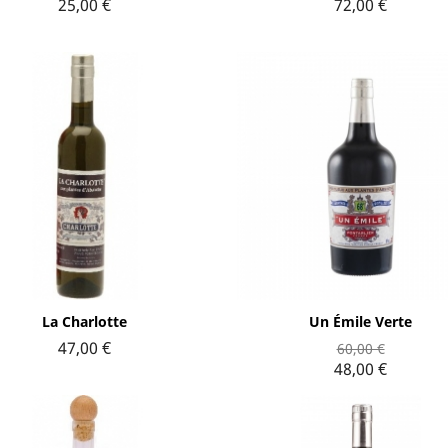
25,00 €
72,00 €
Aperçu rapide
Aperçu rapide


La Charlotte
Un Émile Verte
47,00 €
60,00 €
48,00 €