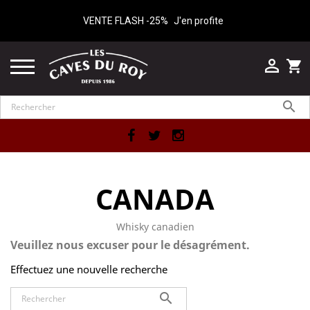
VENTE FLASH -25%
J'en profite

shopping_cart

Facebook
Twitter
Instagram
CANADA
Whisky canadien
Veuillez nous excuser pour le désagrément.
Effectuez une nouvelle recherche
