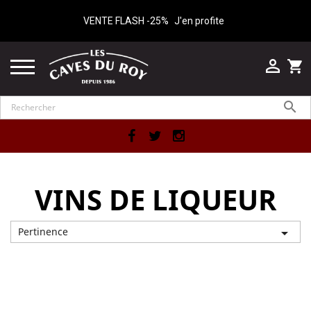
VENTE FLASH -25%
J'en profite

shopping_cart

Facebook
Twitter
Instagram
VINS DE LIQUEUR
Pertinence

Affichage 1-12 de 34 article(s)