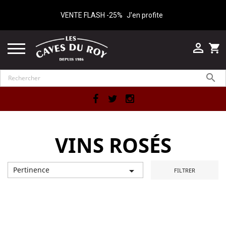
VENTE FLASH -25%
J'en profite

shopping_cart

Facebook
Twitter
Instagram
VINS ROSÉS
Pertinence

FILTRER
Affichage 1-12 de 13 article(s)