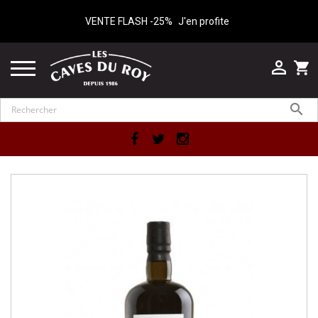
VENTE FLASH -25%
J'en profite

shopping_cart

Facebook
Twitter
Instagram