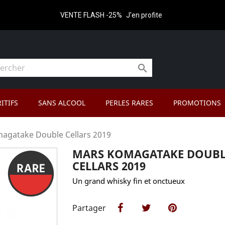
VENTE FLASH -25%
J'en profite

ITIFS
SANS ALCOOL
PERLES RARES
PROMOTIONS
agatake Double Cellars 2019
MARS KOMAGATAKE DOUBL
CELLARS 2019
Un grand whisky fin et onctueux
Partager
Partager
Tweet
Pinterest