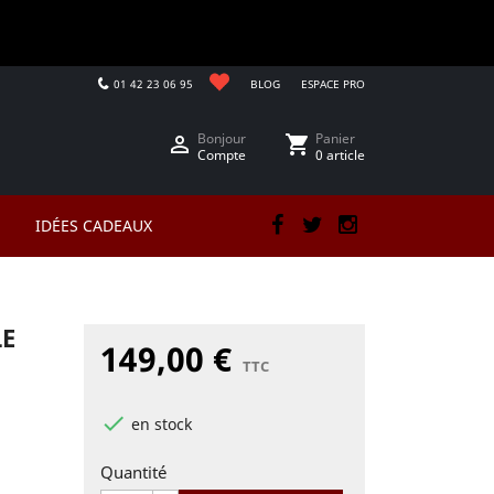
01 42 23 06 95
BLOG
ESPACE PRO
Bonjour
Panier

shopping_cart
Compte
0 article
IDÉES CADEAUX
Facebook
Twitter
Instagram
E
149,00 €
TTC

en stock
Quantité