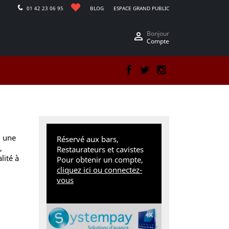
01 42 23 06 95
BLOG
ESPACE GRAND PUBLIC
Bonjour

Compte
Facebook
Twitter
Instagram
, une
Réservé aux bars,
,
Restaurateurs et cavistes
lité à
Pour obtenir un compte,
cliquez ici ou connectez-
vous