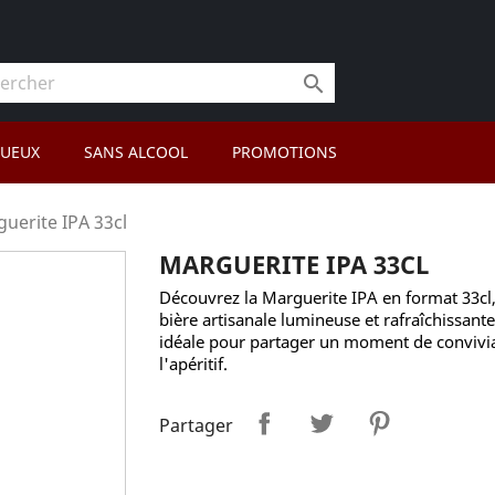

TUEUX
SANS ALCOOL
PROMOTIONS
uerite IPA 33cl
MARGUERITE IPA 33CL
Découvrez la Marguerite IPA en format 33cl
bière artisanale lumineuse et rafraîchissante
idéale pour partager un moment de convivia
l'apéritif.
Partager
Tweet
Pinterest
Partager