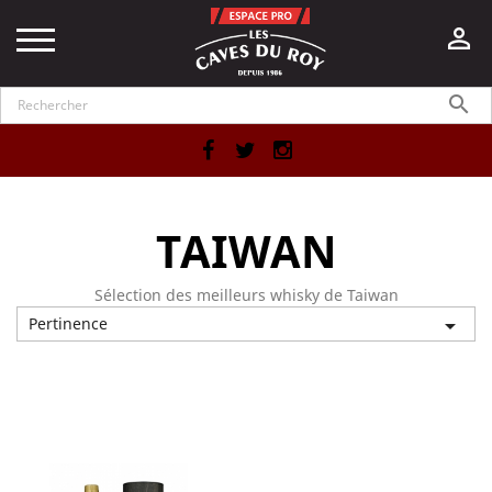


Facebook
Twitter
Instagram
TAIWAN
Sélection des meilleurs whisky de Taiwan
Pertinence

Affichage 1-1 de 1 article(s)