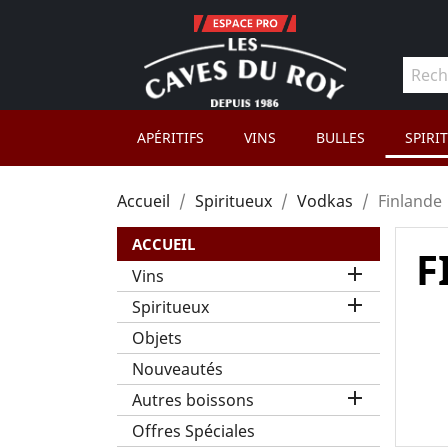
APÉRITIFS
VINS
BULLES
SPIRI
Accueil
Spiritueux
Vodkas
Finlande
ACCUEIL
F

Vins

Spiritueux
Objets
Nouveautés

Autres boissons
Offres Spéciales