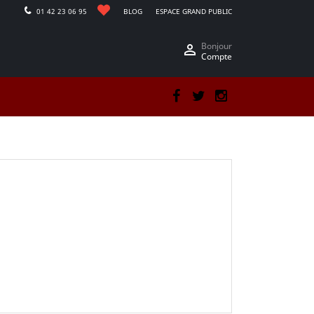
01 42 23 06 95
BLOG
ESPACE GRAND PUBLIC
Bonjour

Compte
Facebook
Twitter
Instagram