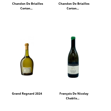
Chandon De Briailles
Chandon De Briailles
Corton...
Corton...
Grand Regnard 2024
François De Nicolay
Chablis...