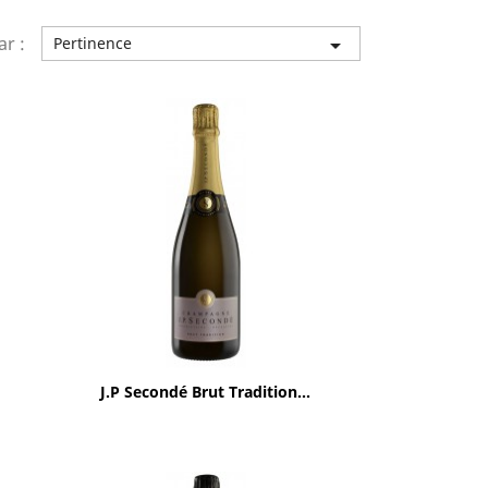
ar :
Pertinence

Aperçu rapide

J.P Secondé Brut Tradition...