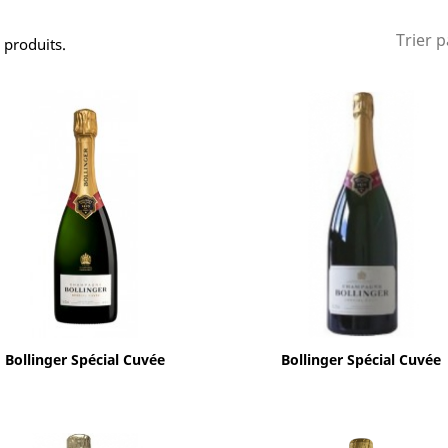
Trier p
2 produits.
Aperçu rapide
Aperçu rapide


Bollinger Spécial Cuvée
Bollinger Spécial Cuvée