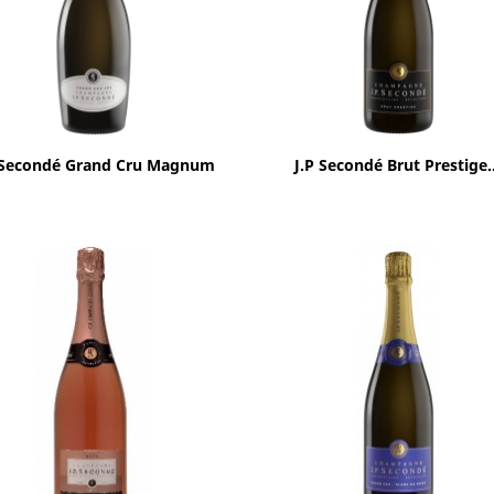
Aperçu rapide
Aperçu rapide


 Secondé Grand Cru Magnum
J.P Secondé Brut Prestige..