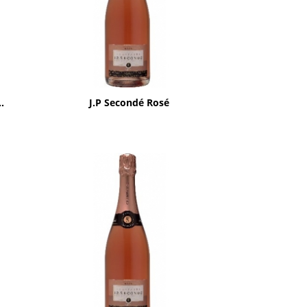
Aperçu rapide

.
J.P Secondé Rosé