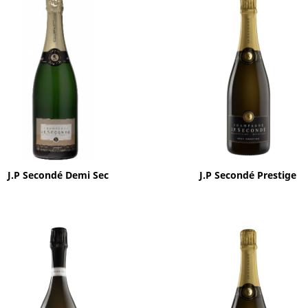
Aperçu rapide
Aperçu rapide


J.P Secondé Demi Sec
J.P Secondé Prestige