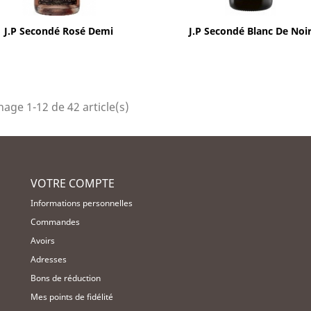
Aperçu rapide
Aperçu rapide


J.P Secondé Rosé Demi
J.P Secondé Blanc De Noi
hage 1-12 de 42 article(s)
VOTRE COMPTE
Informations personnelles
Commandes
Avoirs
Adresses
Bons de réduction
Mes points de fidélité