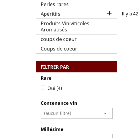
Perles rares

Apéritifs
Il y a 4
Produits Viniviticoles
Aromatisés
coups de coeur
Coups de coeur
FILTRER PAR
Rare
Oui
(4)
Contenance vin

(aucun filtre)
Millésime