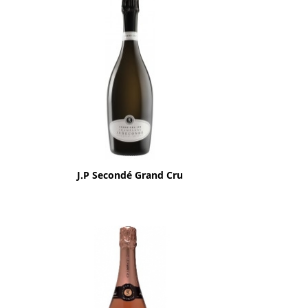
Aperçu rapide

J.P Secondé Grand Cru