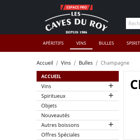
APÉRITIFS
VINS
BULLES
SPIRI
Accueil
Vins
Bulles
Champagne
ACCUEIL
C

Vins

Spiritueux
Objets
Nouveautés

Autres boissons
Offres Spéciales