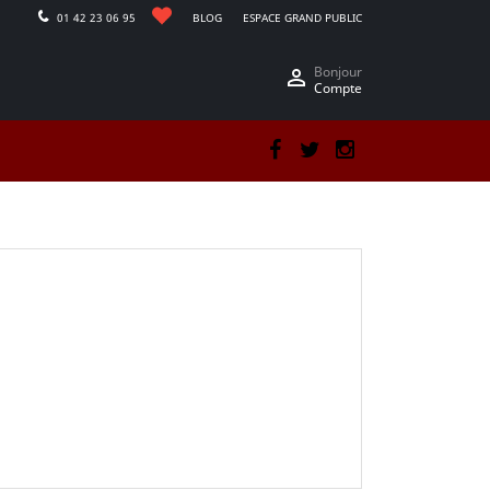
01 42 23 06 95
BLOG
ESPACE GRAND PUBLIC
Bonjour

Compte
Facebook
Twitter
Instagram