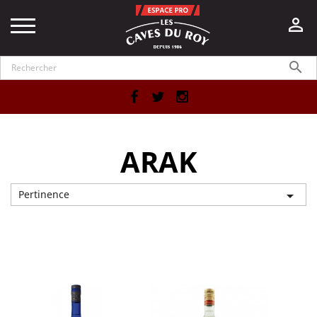


Facebook
Twitter
Instagram
ARAK
Pertinence

Affichage 1-6 de 6 article(s)