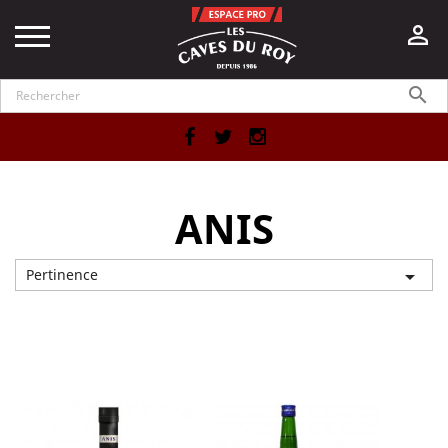


Facebook
Twitter
Instagram
ANIS
Pertinence

Affichage 1-12 de 14 article(s)