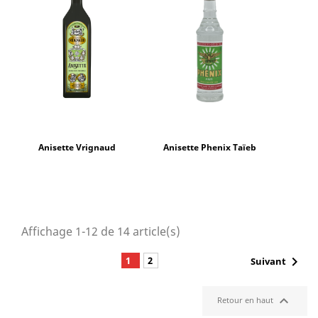
Anisette Vrignaud
Anisette Phenix Taïeb
Affichage 1-12 de 14 article(s)

1
2
Suivant

Retour en haut