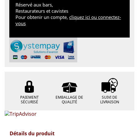
Réservé aux bars,
Restaurateurs et cavistes
Pour obtenir un compte,
cliquez ici ou connectez-
vous
PAIEMENT
EMBALLAGE DE
SUIVI DE
SÉCURISÉ
QUALITÉ
LIVRAISON
Détails du produit