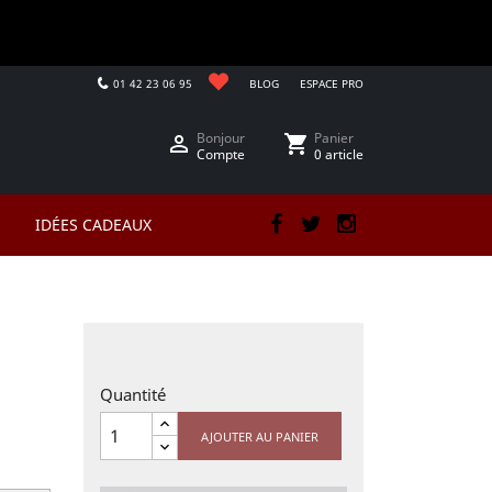
01 42 23 06 95
BLOG
ESPACE PRO
Bonjour
Panier

shopping_cart
Compte
0 article
IDÉES CADEAUX
Facebook
Twitter
Instagram
Quantité
AJOUTER AU PANIER