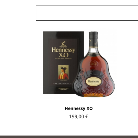
Aperçu rapide

Hennessy XO
199,00 €