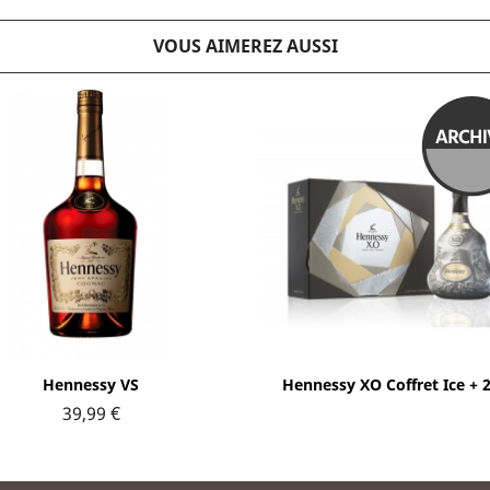
VOUS AIMEREZ AUSSI
Aperçu rapide
Aperçu rapide


Hennessy VS
Hennessy XO Coffret Ice + 2.
39,99 €