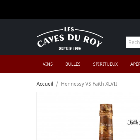
VINS
BULLES
SPIRITUEUX
APÉR
Accueil
Hennessy VS Faith XLVII