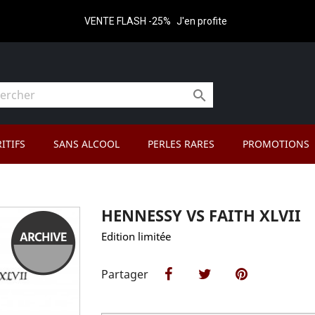
VENTE FLASH -25%
J'en profite

ITIFS
SANS ALCOOL
PERLES RARES
PROMOTIONS
HENNESSY VS FAITH XLVII
Edition limitée
Partager
Partager
Tweet
Pinterest