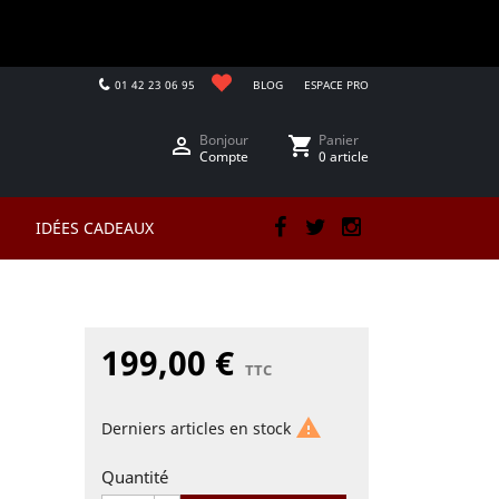
01 42 23 06 95
BLOG
ESPACE PRO
Bonjour
Panier

shopping_cart
Compte
0 article
IDÉES CADEAUX
Facebook
Twitter
Instagram
199,00 €
TTC

Derniers articles en stock
Quantité