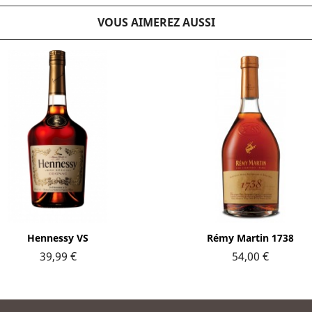
VOUS AIMEREZ AUSSI
Aperçu rapide
Aperçu rapide


Hennessy VS
Rémy Martin 1738
39,99 €
54,00 €