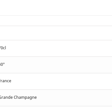
70cl
40°
France
Grande Champagne