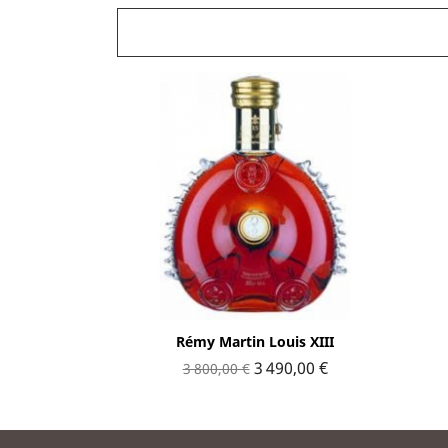
Aperçu rapide

Rémy Martin Louis XIII
3 490,00 €
3 800,00 €