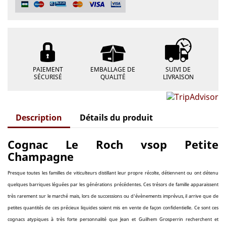
PAIEMENT
EMBALLAGE DE
SUIVI DE
SÉCURISÉ
QUALITÉ
LIVRAISON
Description
Détails du produit
Cognac Le Roch vsop Petite
Champagne
Presque toutes les familles de viticulteurs distillant leur propre récolte, détiennent ou ont détenu
quelques barriques léguées par les générations précédentes. Ces trésors de famille apparaissent
très rarement sur le marché mais, lors de successions ou d'évènements imprévus, il arrive que de
petites quantités de ces précieux liquides soient mis en vente de façon confidentielle. Ce sont ces
cognacs atypiques à très forte personnalité que Jean et Guilhem Grosperrin recherchent et