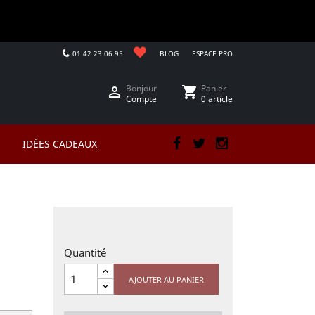
01 42 23 06 95
BLOG
ESPACE PRO
Bonjour
Panier

shopping_cart
Compte
0 article
IDÉES CADEAUX
Facebook
Twitter
Instagram
Quantité
AJOUTER AU PANIER