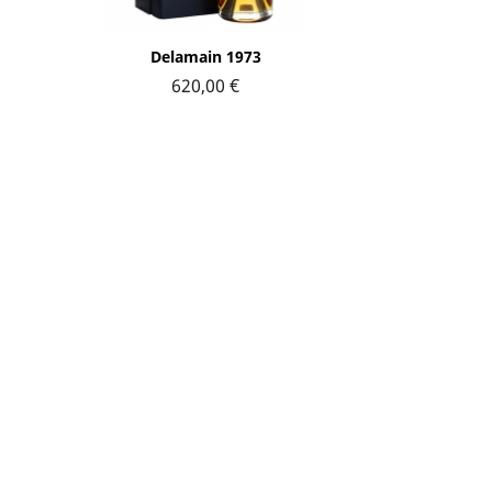
Aperçu rapide

Delamain 1973
620,00 €