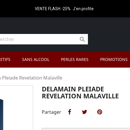
VENTE FLASH -25%
J'en profite

ITIFS
SANS ALCOOL
PERLES RARES
PROMOTIONS
 Pleiade Revelation Malaville
DELAMAIN PLEIADE
REVELATION MALAVILLE
Partager
Partager
Tweet
Pinterest