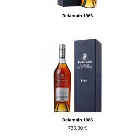
Aperçu rapide

Delamain 1963
Aperçu rapide

Delamain 1966
730,00 €