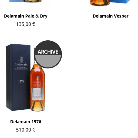
Aperçu rapide
Aperçu rapide


Delamain Pale & Dry
Delamain Vesper
135,00 €
Aperçu rapide

Delamain 1976
510,00 €