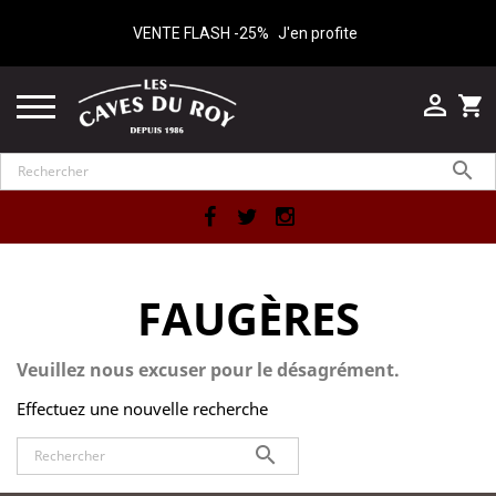
VENTE FLASH -25%
J'en profite

shopping_cart

Facebook
Twitter
Instagram
FAUGÈRES
Veuillez nous excuser pour le désagrément.
Effectuez une nouvelle recherche
