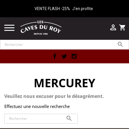
VENTE FLASH -25%
J'en profite

shopping_cart

Facebook
Twitter
Instagram
MERCUREY
Veuillez nous excuser pour le désagrément.
Effectuez une nouvelle recherche
