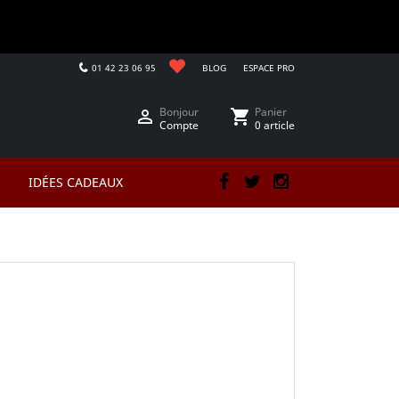
01 42 23 06 95
BLOG
ESPACE PRO
Bonjour
Panier

shopping_cart
Compte
0 article
IDÉES CADEAUX
Facebook
Twitter
Instagram