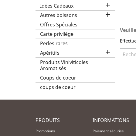

Idées Cadeaux

Autres boissons
Offres Spéciales
Veuill
Carte privilège
Effectu
Perles rares

Apéritifs
Produits Viniviticoles
Aromatisés
Coups de coeur
coups de coeur
PRODUITS
INFORMATIONS
Promotions
Paiement sécurisé