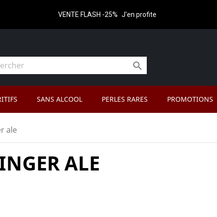
VENTE FLASH -25%
J'en profite

ITIFS
SANS ALCOOL
PERLES RARES
PROMOTIONS
r ale
INGER ALE