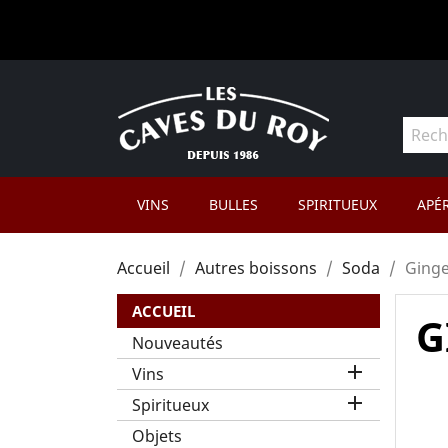
VINS
BULLES
SPIRITUEUX
APÉR
Accueil
Autres boissons
Soda
Ginge
ACCUEIL
G
Nouveautés

Vins

Spiritueux
Objets