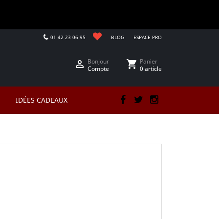
01 42 23 06 95
BLOG
ESPACE PRO
Bonjour
Panier

shopping_cart
Compte
0 article
IDÉES CADEAUX
Facebook
Twitter
Instagram