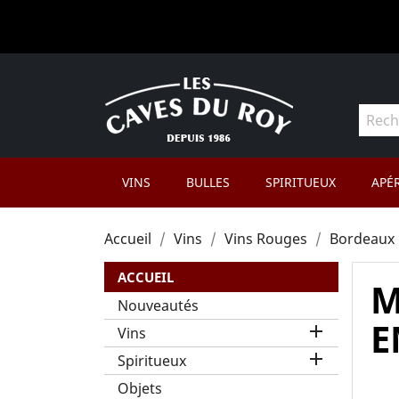
VINS
BULLES
SPIRITUEUX
APÉR
Accueil
Vins
Vins Rouges
Bordeaux
ACCUEIL
M
Nouveautés
E

Vins

Spiritueux
Objets