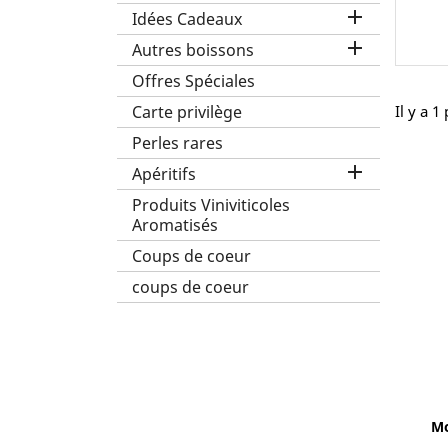

Idées Cadeaux

Autres boissons
Offres Spéciales
Carte privilège
Il y a 1
Perles rares

Apéritifs
Produits Viniviticoles
Aromatisés
Coups de coeur
coups de coeur
Mo