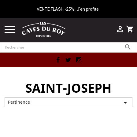
VENTE FLASH -25%
J'en profite

shopping_cart

Facebook
Twitter
Instagram
SAINT-JOSEPH
Pertinence

Affichage 1-1 de 1 article(s)