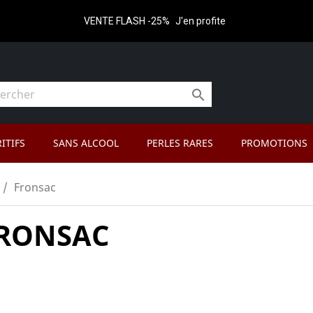
VENTE FLASH -25%
J'en profite

ITIFS
SANS ALCOOL
PERLES RARES
PROMOTIONS
Fronsac
RONSAC