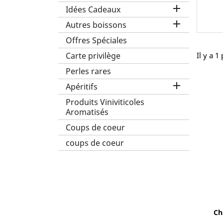

Idées Cadeaux

Autres boissons
Offres Spéciales
Carte privilège
Il y a 1
Perles rares

Apéritifs
Produits Viniviticoles
Aromatisés
Coups de coeur
coups de coeur
Ch