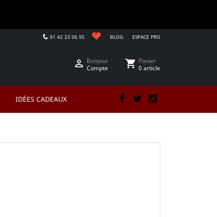
01 42 23 06 95
BLOG
ESPACE PRO
Bonjour
Panier

shopping_cart
Compte
0 article
IDÉES CADEAUX
Facebook
Twitter
Instagram