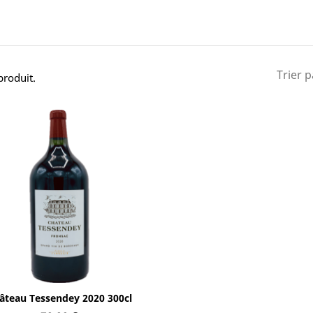
Trier p
 produit.
Aperçu rapide

âteau Tessendey 2020 300cl