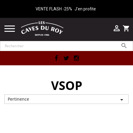
VENTE FLASH -25%
J'en profite

shopping_cart

Facebook
Twitter
Instagram
VSOP
Pertinence

Affichage 1-1 de 1 article(s)