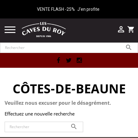
VENTE FLASH -25%
J'en profite

shopping_cart

Facebook
Twitter
Instagram
CÔTES-DE-BEAUNE
Veuillez nous excuser pour le désagrément.
Effectuez une nouvelle recherche
