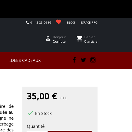
01 42 23 06 95
BLOG
ESPACE PRO
Bonjour
Panier

shopping_cart
Compte
0 article
IDÉES CADEAUX
Facebook
Twitter
Instagram
35,00 €
TTC
aire de
tuée au

En Stock
gne ne
herbage
Quantité
bre des