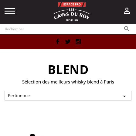


Facebook
Twitter
Instagram
BLEND
Sélection des meilleurs whisky blend à Paris
Pertinence

Affichage 1-3 de 3 article(s)