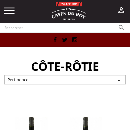


Facebook
Twitter
Instagram
CÔTE-RÔTIE
Pertinence

Affichage 1-6 de 6 article(s)