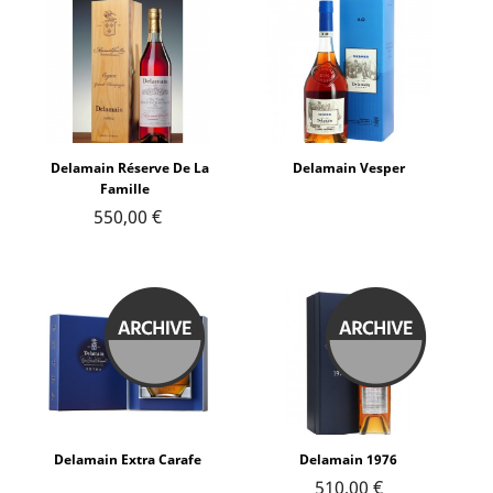
Delamain Réserve De La
Delamain Vesper
Famille
550,00 €
Delamain Extra Carafe
Delamain 1976
510,00 €