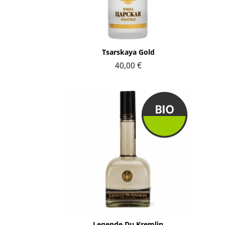
Aperçu rapide

Tsarskaya Gold
40,00 €
Aperçu rapide

Legende Du Kremlin