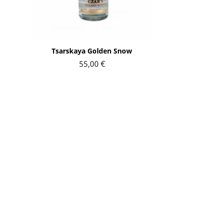
Aperçu rapide

Tsarskaya Golden Snow
55,00 €