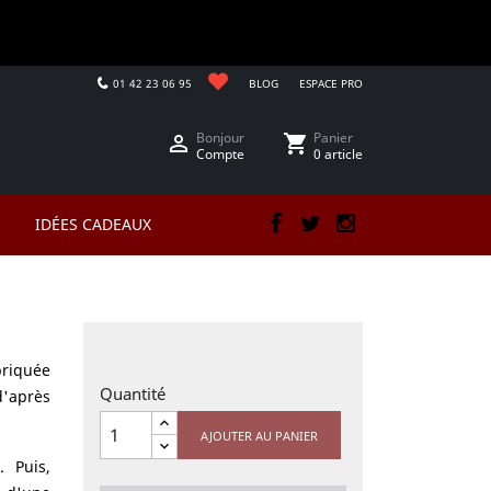
01 42 23 06 95
BLOG
ESPACE PRO
Bonjour
Panier

shopping_cart
Compte
0 article
IDÉES CADEAUX
Facebook
Twitter
Instagram
D
briquée
Quantité
d'après
AJOUTER AU PANIER
. Puis,