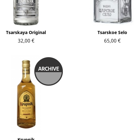
Aperçu rapide
Aperçu rapide


Tsarskaya Original
Tsarskoe Selo
32,00 €
65,00 €
Aperçu rapide

Krupnik