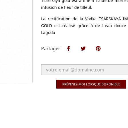
Tsarskaya gold est affiné à l'aide de miel e
infusion de fleur de tilleul.
La rectification de la Vodka TSARSKAYA I
GOLD est réalisé grâce à de l'eau douce
Lagoda
Partager
Partager
Tweet
Pinterest
PRÉVENEZ-MOI LORSQUE DISPONIBLE