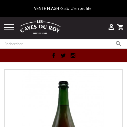
VENTE FLASH -25%
J'en profite

shopping_cart

Facebook
Twitter
Instagram