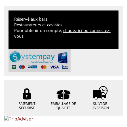
Réservé aux bars,
Restaurateurs et cavistes
Pour obtenir un compte,
cliquez ici ou connectez-
vous
PAIEMENT
EMBALLAGE DE
SUIVI DE
SÉCURISÉ
QUALITÉ
LIVRAISON