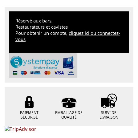
Réservé aux bars,
Restaurateurs et cavistes
Pour obtenir un compte,
cliquez ici ou connectez-
vous
PAIEMENT
EMBALLAGE DE
SUIVI DE
SÉCURISÉ
QUALITÉ
LIVRAISON