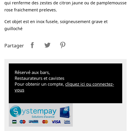
qui renferme des zestes de citron jaune ou de pamplemousse
rose fraichement preleves.
Cet objet est en inox fusele, soigneusement grave et
guilloché
Partager
Tweet
Pinterest
Partager
Réservé aux bars,
Restaurateurs et cavistes
Pour obtenir un compte,
cliquez ici ou connectez-
vous